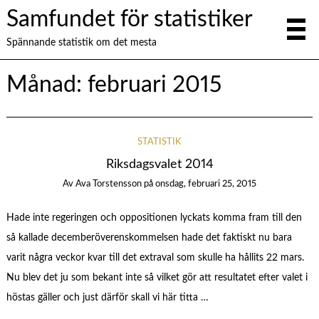
Samfundet för statistiker
Spännande statistik om det mesta
Månad: februari 2015
STATISTIK
Riksdagsvalet 2014
Av
Ava Torstensson
på
onsdag, februari 25, 2015
Hade inte regeringen och oppositionen lyckats komma fram till den
så kallade decemberöverenskommelsen hade det faktiskt nu bara
varit några veckor kvar till det extraval som skulle ha hållits 22 mars.
Nu blev det ju som bekant inte så vilket gör att resultatet efter valet i
höstas gäller och just därför skall vi här titta …