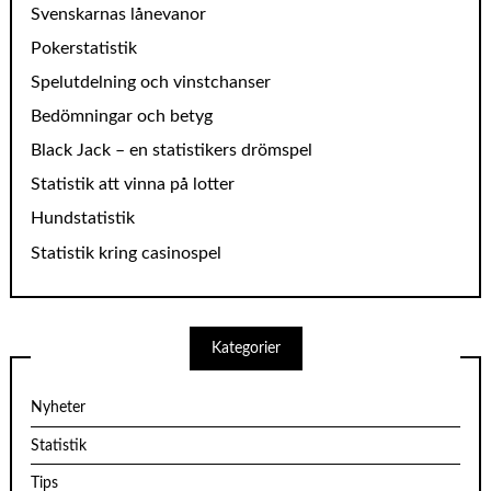
Svenskarnas lånevanor
Pokerstatistik
Spelutdelning och vinstchanser
Bedömningar och betyg
Black Jack – en statistikers drömspel
Statistik att vinna på lotter
Hundstatistik
Statistik kring casinospel
Kategorier
Nyheter
Statistik
Tips